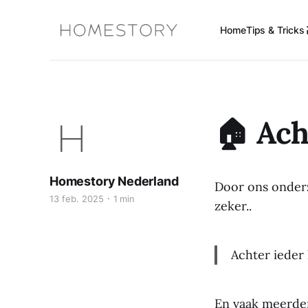
Home
Tips & Tricks 
🏠 Ach
Homestory Nederland
Door ons onder
13 feb. 2025
1 min
zeker..
Achter ieder 
En vaak meerder