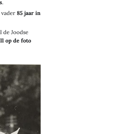
s
.
n vader
85 jaar in
jl de Joodse
l op de foto