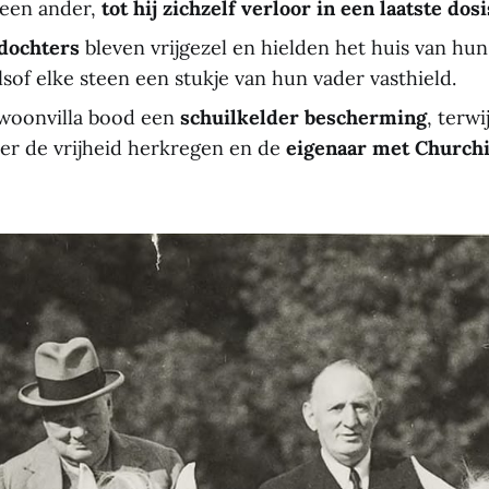
geen ander,
tot hij zichzelf verloor in een laatste dosi
sdochters
bleven vrijgezel en hielden het huis van hu
alsof elke steen een stukje van hun vader vasthield.
woonvilla bood een
schuilkelder bescherming
, terwi
er de vrijheid herkregen en de
eigenaar met Churchil