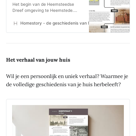
Het begin van de Heemsteedse
Dreef omgeving te Heemstede.
Vanaf de eerste bewoning tot en
met begin 20ste eeuw.
Homestory - de geschiedenis van Nederlandse huizen
H
Het verhaal van jouw huis
Wil je een persoonlijk en uniek verhaal? Waarmee je
de volledige geschiedenis van je huis herbeleeft?