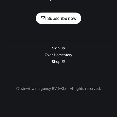
Subscribe now
Sign up
Over Homestory
Shop 🛒
© winwinwin agency BV (w3x). All rights reserved.