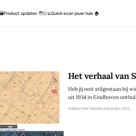
🗃️
Product updates 🧑🏻‍💻
Quick-scan jouw huis 🏠
Het verhaal van S
Heb jij ooit stilgestaan bij 
uit 1934 in Eindhoven onthu
HOMESTORY NEDERLAND
8 MEI 2025