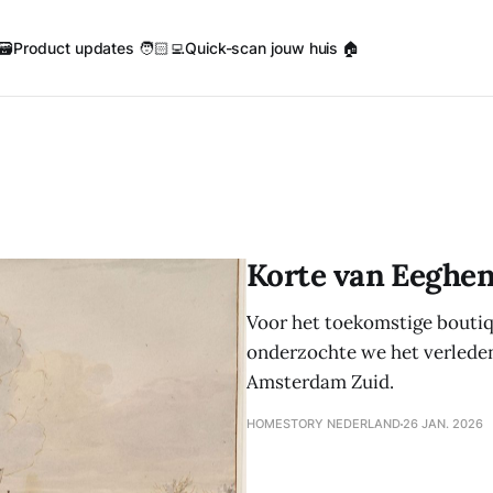
🗃️
Product updates 🧑🏻‍💻
Quick-scan jouw huis 🏠
Korte van Eeghe
Voor het toekomstige boutiq
onderzochte we het verlede
Amsterdam Zuid.
HOMESTORY NEDERLAND
26 JAN. 2026