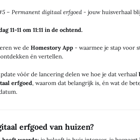
5 – Permanent digitaal erfgoed -
jouw huisverhaal bli
ag 11-11 om 11:11 in de ochtend.
ceren we de
Homestory App
- waarmee je stap voor s
 ontdekken én vertellen.
 update vóór de lancering delen we hoe je dat verhaal
itaal erfgoed
, waarom dat belangrijk is, én wat de bet
sdatum.
itaal erfgoed van huizen?
l heeft waarde
: je beleeft je huis intenser, je bespaart 