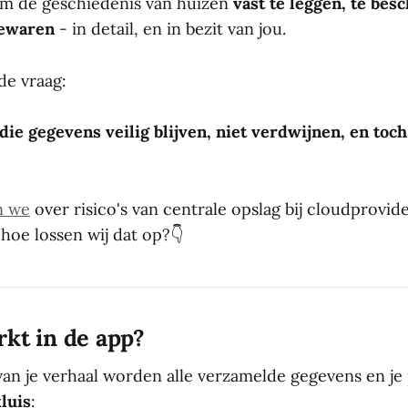
om de geschiedenis van huizen
vast te leggen, te be
bewaren
- in detail, en in bezit van jou.
de vraag:
 die gegevens veilig blijven, niet verdwijnen, en toc
n we
over risico's van centrale opslag bij cloudprovid
hoe lossen wij dat op?👇
kt in de app?
van je verhaal worden alle verzamelde gegevens en je
kluis
: