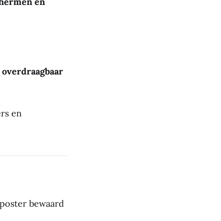
schermen en
h overdraagbaar
ers en
 poster bewaard