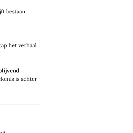
jft bestaan
tap het verhaal
blijvend
ekenis is achter
bij