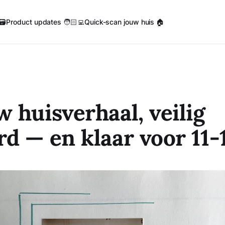
🗃️
Product updates 🧑🏻‍💻
Quick-scan jouw huis 🏠
w huisverhaal, veilig
d — en klaar voor 11-