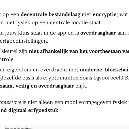
at op een
decentrale bestandslaag
met
encryptie
; wat
 en niet fysiek op één centrale locatie staat.
n jouw kluis staat in de app en is
overdraagbaar
aan 
 erfgoedinstellingen.
 sleutel zijn
niet afhankelijk van het voortbestaan 
trole.
en eigendom en overdracht met
moderne, blockcha
(dezelfde basis als cryptomunten zoals bijvoorbeeld Bi
zaam, veilig en overdraagbaar
blijft.
omestory
is niet alleen een mooi vormgegeven fysiek
end digitaal erfgoedstuk
.