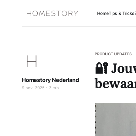
Home
Tips & Tricks 
PRODUCT UPDATES
🔐 Jou
bewaar
Homestory Nederland
9 nov. 2025
3 min