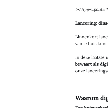
✉️ App-update #
Lancering: dinsd
Binnenkort lan
van je huis kunt
In deze laatste
bewaart als dig
onze lancering
Waarom dig
Een huisverhaa