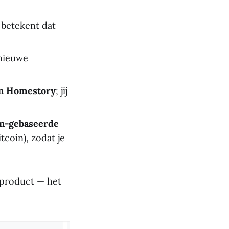
 betekent dat
nieuwe
van Homestory
; jij
in-gebaseerde
tcoin), zodat je
 product — het