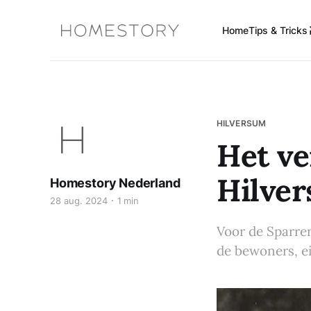
Home
Tips & Tricks 
HILVERSUM
Het ve
Hilve
Homestory Nederland
28 aug. 2024
1 min
Voor de Sparre
de bewoners, e