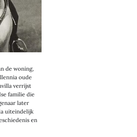
an de woning,
illennia oude
illa verrijst
se familie die
enaar later
a uiteindelijk
geschiedenis en