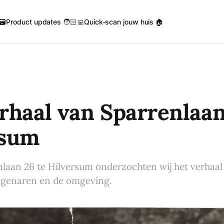
🗃️
Product updates 🧑🏻‍💻
Quick-scan jouw huis 🏠
rhaal van Sparrenlaan
rsum
nlaan 26 te Hilversum onderzochten wij het verhaal
igenaren en de omgeving.