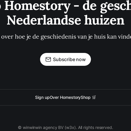
o Homestory - de gesch
Nederlandse huizen
s over hoe je de geschiedenis van je huis kan vind
Subscribe now
Sign up
Over Homestory
Shop 🛒
© winwinwin agency BV (w3x). All rights reserved.