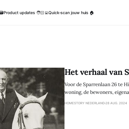
🗃️
Product updates 🧑🏻‍💻
Quick-scan jouw huis 🏠
Het verhaal van 
Voor de Sparrenlaan 26 te H
woning, de bewoners, eigena
HOMESTORY NEDERLAND
28 AUG. 2024