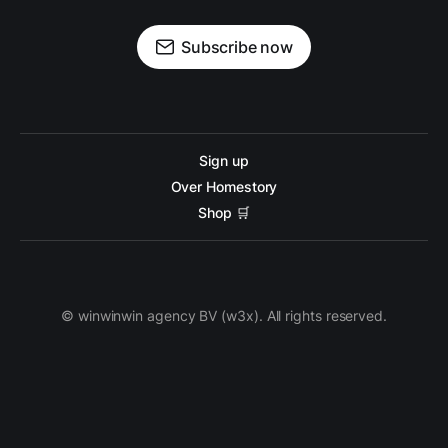
Subscribe now
Sign up
Over Homestory
Shop 🛒
© winwinwin agency BV (w3x). All rights reserved.